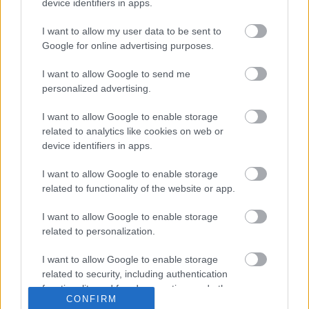
device identifiers in apps.
διαφήμισης. Αυτή είναι ένας καινούργιος τομέας, στον οποίον
η ταχέως αναπτυσσόμενη ικανότητα ανοίγει απαράμιλλες
I want to allow my user data to be sent to
ευκαιρίες για καινοτομική σκέψη και καινούργιες ιδέες. Η
Google for online advertising purposes.
Έκθεση Δημιουργικών του iatronet.gr παρουσιάζει κάποια από
τα καλύτερα δημιουργικά διαδικτυακής προβολής της αγοράς,
I want to allow Google to send me
δείχνοντας ότι και το iatronet.gr και οι διαφημιστικοί
personalized advertising.
συνεργάτες του είναι εναρμονισμένοι στην πιο σύγχρονη
δημιουργική σκέψη του διαδικτύου.
I want to allow Google to enable storage
related to analytics like cookies on web or
Παραπάνω από Ένας Διαφημιστικός Χώρος
device identifiers in apps.
Δεν είναι μόνο το μέγεθος και η παρουσία που κάνουν το
iatronet.gr διαφορετικό.
Συνδεόμαστε με το πιο ενεργό κοινό
I want to allow Google to enable storage
της χώρας
,
τους ανθρώπους που παίρνουν τις αποφάσεις
και
related to functionality of the website or app.
διευκολύνουμε το διάλογο και τις ανταλλαγές απόψεων
.
I want to allow Google to enable storage
Εκεί είναι που η συνεργασία με το iatronet.gr κάνει τη
related to personalization.
διαφορά:
φέρνοντας τους διαφημιζόμενους πιο κοντά με το
κοινό τους
και
αναπτύσσοντας απαράμιλλη σχέση με τους
I want to allow Google to enable storage
πελάτες
.
related to security, including authentication
functionality and fraud prevention, and other
CONFIRM
user protection.
Μοιραστείτε το: