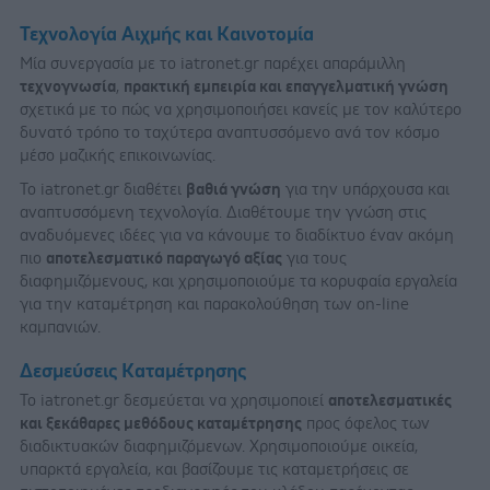
Τεχνολογία Αιχμής και Καινοτομία
Μία συνεργασία με το iatronet.gr παρέχει απαράμιλλη
τεχνογνωσία
,
πρακτική εμπειρία και επαγγελματική γνώση
σχετικά με το πώς να χρησιμοποιήσει κανείς με τον καλύτερο
δυνατό τρόπο το ταχύτερα αναπτυσσόμενο ανά τον κόσμο
μέσο μαζικής επικοινωνίας.
Το iatronet.gr διαθέτει
βαθιά γνώση
για την υπάρχουσα και
αναπτυσσόμενη τεχνολογία. Διαθέτουμε την γνώση στις
αναδυόμενες ιδέες για να κάνουμε το διαδίκτυο έναν ακόμη
πιο
αποτελεσματικό παραγωγό αξίας
για τους
διαφημιζόμενους, και χρησιμοποιούμε τα κορυφαία εργαλεία
για την καταμέτρηση και παρακολούθηση των on-line
καμπανιών.
Δεσμεύσεις Καταμέτρησης
Το iatronet.gr δεσμεύεται να χρησιμοποιεί
αποτελεσματικές
και ξεκάθαρες μεθόδους καταμέτρησης
προς όφελος των
διαδικτυακών διαφημιζόμενων. Χρησιμοποιούμε οικεία,
υπαρκτά εργαλεία, και βασίζουμε τις καταμετρήσεις σε