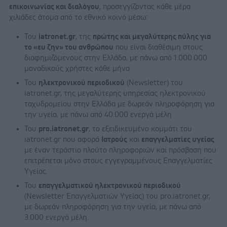
επικοινωνίας και διαλόγου
, προσεγγίζοντας κάθε μέρα
χιλιάδες άτομα από το εθνικό κοινό μέσω:
Του
iatronet.gr
, της
πρώτης και μεγαλύτερης πύλης για
το «ευ ζην» του ανθρώπου
που είναι διαθέσιμη στους
διαφημιζόμενους στην Ελλάδα, με πάνω από 1.000.000
μοναδικούς χρήστες κάθε μήνα
Του
ηλεκτρονικού περιοδικού
(Newsletter) του
iatronet.gr, της μεγαλύτερης υπηρεσίας ηλεκτρονικού
ταχυδρομείου στην Ελλάδα με δωρεάν πληροφόρηση για
την υγεία, με πάνω από 40.000 ενεργά μέλη
Του
pro.iatronet.gr
, το εξειδικευμένο κομμάτι του
iatronet.gr που αφορά
Ιατρούς
και
επαγγελματίες υγείας
με έναν τεράστιο πλούτο πληροφοριών και πρόσβαση που
επιτρέπεται μόνο στους εγγεγραμμένους Επαγγελματίες
Υγείας.
Του
επαγγελματικού ηλεκτρονικού περιοδικού
(Newsletter Επαγγελματιών Υγείας) του pro.iatronet.gr,
με δωρεάν πληροφόρηση για την υγεία, με πάνω από
3.000 ενεργά μέλη.