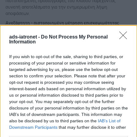
πιστοποιημένες προδιαγραφές του κλάδου παρέχοντας
συνεπή αποτελέσματα για την ενημερωμένη λήψη
αποφάσεων.
Ανεξάρτητη - πιστοποιημένη μέτρηση επισκεψιμότητας
Το iatronet.gr
ads-iatronet -
Do Not Process My Personal
χρησιμοποιεί
Information
την υπηρεσία
μέτρησης της επισκεψιμότητας διαδικτυακών τόπων
Google
If you wish to opt-out of the sale, sharing to third parties, or
Analytics
που παρέχεται από την
Google
.
processing of your personal or sensitive information for
Βασιζόμενη σε διεθνώς τυποποιημένη μεθοδολογία η
targeted advertising by us, please use the below opt-out
υπηρεσία παρέχει ανεξάρτητη και πιστοποιημένη μέτρηση για
section to confirm your selection. Please note that after your
την επισκεψιμότητα των sites επιτρέποντας στους εκδότες,
opt-out request is processed you may continue seeing
τους ιδιοκτήτες των sites και τις διαφημιστικές εταιρείες να
interest-based ads based on personal information utilized by
έχουν κοινό σημείο αναφοράς.
us or personal information disclosed to third parties prior to
your opt-out. You may separately opt-out of the further
Επίσης
disclosure of your personal information by third parties on the
IAB’s list of downstream participants. This information may
also be disclosed by us to third parties on the
IAB’s List of
χρησιμοποιούμε την υπηρεσία εμφάνισης και καταμέτρησης
Downstream Participants
that may further disclose it to other
διαφημίσεων
Google AdManager
που παρέχεται από την
third parties.
Google
διασφαλίζοντας έτσι την εγκυρότητα των στατιστικών