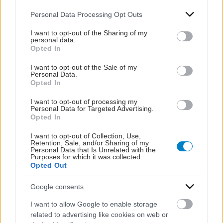
των διαφημιστικών μηνυμάτων και της απόδοσης της κάθε
Please note that this website/app uses one or more Google
Personal Data Processing Opt Outs
καμπάνιας.
services and may gather and store information including but
not limited to your visit or usage behaviour. You may click to
I want to opt-out of the Sharing of my
Οι Τμηματοποιημένες Υπηρεσίες Βοηθούν τη
personal data.
grant or deny consent to Google and its third-party tags to
Στόχευση
Opted In
use your data for below specified purposes in below Google
Η
μεγάλη δυνατότητα τμηματοποίησης των υπηρεσιών
που
consent section.
I want to opt-out of the Sale of my
παρέχεται μέσω του iatronet.gr επιτρέπει στις διαφημιστικές
Personal Data.
εκστρατείες να
στοχεύουν
ακριβώς σε συγκεκριμένα είδη
Opted In
κοινού και ομάδων πληθυσμού. Η κλίμακα τμηματοποίησης
I want to opt-out of processing my
των υπηρεσιών όπως η κεντρική σελίδα του iatronet.gr και η
Personal Data for Targeted Advertising.
πλήρης διαφημιστική κάλυψη της ιστοσελίδας συμπληρώνεται
Opted In
από υπηρεσίες που έχουν στόχο συγκεκριμένα ενδιαφέροντα,
όπως στόχευση βάσει θεματολογίας περιεχομένου, φύλου και
I want to opt-out of Collection, Use,
Retention, Sale, and/or Sharing of my
εξειδικευμένη στόχευση επαγγελματιών υγείας.
Personal Data that Is Unrelated with the
Συνδυάζοντας αυτά, το iatronet.gr μπορεί να παρέχει τόσο
Purposes for which it was collected.
«ποσότητα» όσο και «ποιότητα» όσον αφορά το στοχευόμενο
Opted Out
κοινό.
Google consents
Δέσμευση Στη Δημιουργικότητα
I want to allow Google to enable storage
Το διαδίκτυο παρέχει την πιο σημαντική νέα ευκαιρία για
related to advertising like cookies on web or
δημιουργική ανάπτυξη από τη γέννηση της τηλεοπτικής