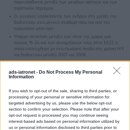
παρουσιάζονται μεταξύ των μεγάλων αστικών και των
αγροτικών περιοχών.
Οι γυναίκες υπολείπονται των ανδρών στη χρήση του
διαδικτύου, ενώ μένουν σταθερά πίσω και από τον
ευρωπαϊκό μέσο όρο.
Υπάρχει σύγκλιση μεταξύ των νέων της χώρας μας
ηλικίας 16-24 και των συνομήλικών τους στην ΕΕ27, η
οποία επιτεύχθηκε με εντυπωσιακή άνοδο στη χρήση Η/Υ
και διαδικτύου μεταξύ 2007 και 2008.
Διαβάστε τη μελέτη
ads-iatronet -
Do Not Process My Personal
Information
Η χρήση του διαδικτύου από τους Έλληνες
If you wish to opt-out of the sale, sharing to third parties, or
Βασικά Συμπεράσματα
processing of your personal or sensitive information for
Δυναμικότεροι χρήστες του διαδικτύου αναδεικνύονται
targeted advertising by us, please use the below opt-out
οι άνδρες, οι νέοι ηλικίας 16-24 ετών, τα άτομα υψηλού
section to confirm your selection. Please note that after your
μορφωτικού επιπέδου και οι κάτοικοι των μεγάλων
opt-out request is processed you may continue seeing
αστικών κέντρων.
interest-based ads based on personal information utilized by
us or personal information disclosed to third parties prior to
Η ηλικία παραμένει σημαντικός προσδιοριστικός