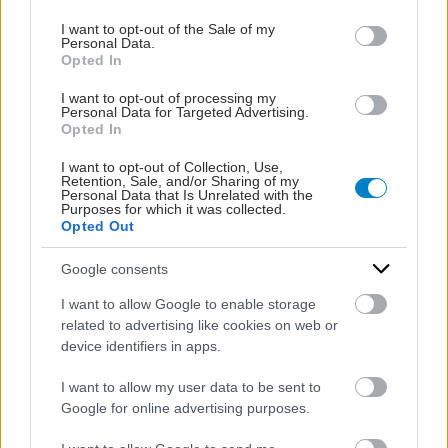
use your data for below specified purposes in below Google
που αφορούν την επαγγελματική τους ενασχόληση (61,4%),
consent section.
καθώς και για να «κατεβάσουν» μουσικά αρχεία ή software
I want to opt-out of the Sale of my
Personal Data.
(57,8%).
Opted In
Ενημέρωση
I want to opt-out of processing my
Οι χρήστες που συμμετείχαν στην έρευνα χρησιμοποιούν το
Personal Data for Targeted Advertising.
internet ως κύρια πηγή καθημερινής ενημέρωσης σε ποσοστό
Opted In
66,9%, όταν για την τηλεόραση το ποσοστό αυτό είναι 20,6%,
ενώ για το ραδιόφωνο και τις εφημερίδες 7,4% και 4,6%
I want to opt-out of Collection, Use,
Retention, Sale, and/or Sharing of my
αντίστοιχα.
Personal Data that Is Unrelated with the
Οι άνδρες προτιμούν το διαδίκτυο ως κύρια πηγή
Purposes for which it was collected.
Opted Out
καθημερινής ενημέρωσης σε ποσοστό 70,1%, ενώ για τις
γυναίκες το ποσοστό αυτό είναι 55,0%.
Google consents
Ειδικότερα, τα θέματα για τα οποία ενημερώνονται οι χρήστες
συχνότερα μέσω internet, είναι: οι πολιτικές ειδήσεις το
I want to allow Google to enable storage
65,4%, για επιστήμη και τεχνολογία το 60,3%, τον καιρό το
related to advertising like cookies on web or
58,7%, για αθλητικά το 51,6%, για οικονομία/χρηματιστήριο το
device identifiers in apps.
45,6% και κοινωνικά/καλλιτεχνικά το 26,8%.
Για απόκτηση πληροφοριών που αφορούν ζητήματα υγείας το
I want to allow my user data to be sent to
internet χρησιμοποιείται συχνά από το 22,2% και
Google for online advertising purposes.
περιστασιακά από το 57,3%.
Online διαφήμιση