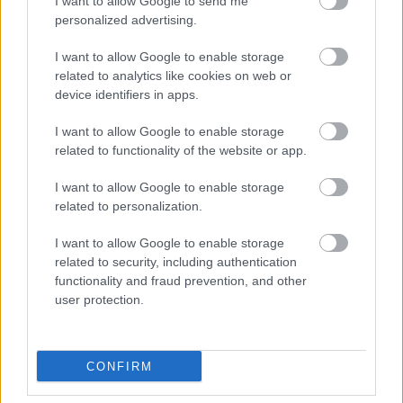
I want to allow Google to send me
Το 26,7% των συμμετεχόντων στην e-metrics θεωρεί ότι οι
personalized advertising.
διαφημίσεις στο διαδίκτυο είναι πολύ ευχάριστες ή ευχάριστες
ενώ το 55,9% πρόσεξε τη διαφήμιση ενός προϊόντος που τους
I want to allow Google to enable storage
προσέλκυσε είτε μόνο στο internet είτε σ αυτό και σ άλλα
related to analytics like cookies on web or
μέσα.
device identifiers in apps.
Το 30,3% θεωρεί ότι η διαφήμιση στο internet επιτρέπει στο
χρήστη να έρθει σε επαφή με προϊόντα και υπηρεσίες που δεν
I want to allow Google to enable storage
γνώριζε, το 34,3% θεωρούν ότι οι οnline διαφημίσεις είναι
related to functionality of the website or app.
χρήσιμες αλλά κουράζουν το «σερφάρισμα» ενώ το 36,0%
I want to allow Google to enable storage
υποστηρίζει ότι η ύπαρξη διαφημίσεων στο internet ενισχύει
related to personalization.
την ανάπτυξη δωρεάν υπηρεσιών και περιεχομένου.
Σε σύγκριση με το 2007 έχουν αλλάξει:
I want to allow Google to enable storage
related to security, including authentication
Αύξηση χρηστών
functionality and fraud prevention, and other
Αύξηση χρήσης
user protection.
Ταχύτερες συνδέσεις
Ενίσχυση e-commerce
CONFIRM
Διεύρυνση ενδιαφερόντων
Θέματα υγείας παρουσιάζουν αυξητική τάση