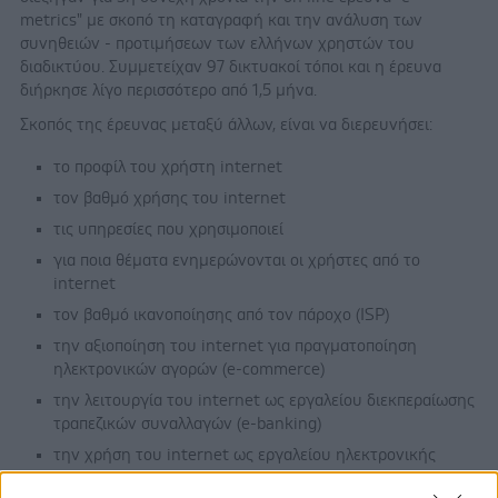
metrics" με σκοπό τη καταγραφή και την ανάλυση των
συνηθειών - προτιμήσεων των ελλήνων χρηστών του
διαδικτύου. Συμμετείχαν 97 δικτυακοί τόποι και η έρευνα
διήρκησε λίγο περισσότερο από 1,5 μήνα.
Σκοπός της έρευνας μεταξύ άλλων, είναι να διερευνήσει:
το προφίλ του χρήστη internet
τον βαθμό χρήσης του internet
τις υπηρεσίες που χρησιμοποιεί
για ποια θέματα ενημερώνονται οι χρήστες από το
internet
τον βαθμό ικανοποίησης από τον πάροχο (ISP)
την αξιοποίηση του internet για πραγματοποίηση
ηλεκτρονικών αγορών (e-commerce)
την λειτουργία του internet ως εργαλείου διεκπεραίωσης
τραπεζικών συναλλαγών (e-banking)
την χρήση του internet ως εργαλείου ηλεκτρονικής
διακυβέρνησης (e-government)