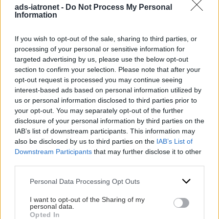
τα sites κοινωνικής δικτύωσης (social networking sites)
ads-iatronet -
Do Not Process My Personal
Information
Στην έρευνα συμμετείχαν 97 από τα δημοφιλέστερα ελληνικά
sites. Επιλέχθηκαν sites με ποικίλο περιεχόμενο και με στόχο
If you wish to opt-out of the sale, sharing to third parties, or
την κάλυψη του μεγαλύτερου ποσοστού των χρηστών στο
processing of your personal or sensitive information for
ελληνικό διαδίκτυο.
targeted advertising by us, please use the below opt-out
Μερικά από τα βασικά συμπεράσματα της έρευνας:
section to confirm your selection. Please note that after your
opt-out request is processed you may continue seeing
Προφίλ Χρηστών
interest-based ads based on personal information utilized by
Οι χρήστες σε ποσοστό περίπου 69,2% συνδέονται στο
us or personal information disclosed to third parties prior to
internet από το σπίτι, ενώ παράλληλα έχουν αρχίσει να
your opt-out. You may separately opt-out of the further
ανεβαίνουν τα ποσοστά χρήσης του internet και στις
disclosure of your personal information by third parties on the
μεγαλύτερες ηλικίες 45+. Επίσης παρατηρείται σημαντική
IAB’s list of downstream participants. This information may
αύξηση στην συχνότητα χρήσης του Inernet όπου τα
also be disclosed by us to third parties on the
IAB’s List of
ποστοστά των χρηστών που συνδέονται καθημερινά στο
Downstream Participants
that may further disclose it to other
διαδίκτυο ανεβαίνουν από 93,9% το 2007 σε 95,8%.
third parties.
Περιεχόμενο
Please note that this website/app uses one or more Google
Personal Data Processing Opt Outs
Η κύρια χρήση του internet από τους συμμετέχοντες στην
services and may gather and store information including but
έρευνα είναι για αναζήτηση πληροφοριών (91,4%), για
not limited to your visit or usage behaviour. You may click to
I want to opt-out of the Sharing of my
ενημέρωση θεμάτων επικαιρότητας (79,1%), για
personal data.
grant or deny consent to Google and its third-party tags to
χρησιμοποίηση e-mail, chat ή messenger (67,2%), για θέματα
Opted In