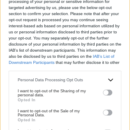
processing of your personal or sensitive information for
Επίσης
targeted advertising by us, please use the below opt-out
section to confirm your selection. Please note that after your
opt-out request is processed you may continue seeing
χρησιμοποιούμε την υπηρεσία εμφάνισης και καταμέτρησης
interest-based ads based on personal information utilized by
διαφημίσεων
Google AdManager
που παρέχεται από την
us or personal information disclosed to third parties prior to
Google
διασφαλίζοντας έτσι την εγκυρότητα των στατιστικών
your opt-out. You may separately opt-out of the further
των διαφημιστικών μηνυμάτων και της απόδοσης της κάθε
disclosure of your personal information by third parties on the
καμπάνιας.
IAB’s list of downstream participants. This information may
also be disclosed by us to third parties on the
IAB’s List of
Downstream Participants
that may further disclose it to other
Παροχή περιεχομένου
third parties.
Το iatronet.gr ως
πρωτοπόρος
στον κλάδο του και με μια
Please note that this website/app uses one or more Google
τεράστια βάση δεδομένων πληροφοριών
που αφορούν
Personal Data Processing Opt Outs
services and may gather and store information including but
θέματα υγείας, διατροφής, φυσικής κατάστασης, ομορφιάς
not limited to your visit or usage behaviour. You may click to
I want to opt-out of the Sharing of my
κτλ, έχει αναλάβει και παρέχει δωρεάν περιεχόμενο σε μεγάλα
personal data.
grant or deny consent to Google and its third-party tags to
ελληνικά portals όπως το
mama365.gr
, το
in2life.gr
και το
Opted In
use your data for below specified purposes in below Google
euro2day.gr
.
consent section.
I want to opt-out of the Sale of my
Παράλληλα ετοιμάζονται και νέες συνεργασίες τόσο με άλλα
Personal Data.
portals όσο και με έντυπα του κλάδου.
Opted In
Μείνετε συντονισμένοι για περισσότερες πληροφορίες.